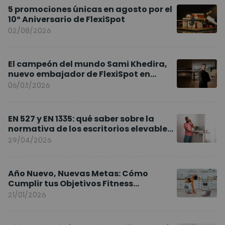
5 promociones únicas en agosto por el
10º Aniversario de FlexiSpot
02/08/2026
El campeón del mundo Sami Khedira,
nuevo embajador de FlexiSpot en
Europa
06/03/2026
EN 527 y EN 1335: qué saber sobre la
normativa de los escritorios elevables
y sillas ergonómicas
29/04/2026
Año Nuevo, Nuevas Metas: Cómo
Cumplir tus Objetivos Fitness
Entrenando en Casa
21/01/2026