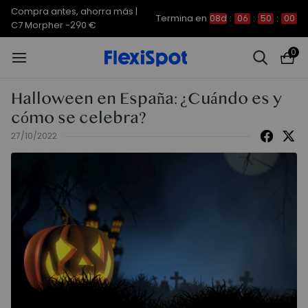
Compra antes, ahorra más |
Termina en
08d
:
06
:
50
:
00
C7 Morpher -290 €
0
Halloween en España: ¿Cuándo es y
cómo se celebra?
27/10/2022