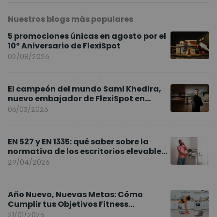
Nuestros blogs más populares
5 promociones únicas en agosto por el
10º Aniversario de FlexiSpot
02/08/2026
El campeón del mundo Sami Khedira,
nuevo embajador de FlexiSpot en
Europa
06/03/2026
EN 527 y EN 1335: qué saber sobre la
normativa de los escritorios elevables
y sillas ergonómicas
29/04/2026
Año Nuevo, Nuevas Metas: Cómo
Cumplir tus Objetivos Fitness
Entrenando en Casa
21/01/2026