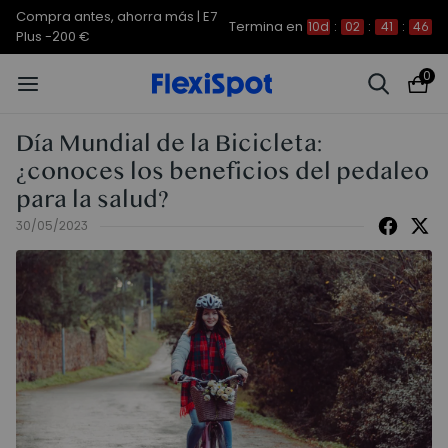
Compra antes, ahorra más | E7
Termina en
10d
:
02
:
41
:
45
Plus -200 €
0
Día Mundial de la Bicicleta:
¿conoces los beneficios del pedaleo
para la salud?
30/05/2023