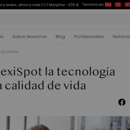
Termina en
pra antes, ahorra más | E7 Plus -200 €
10d
:
23
:
47
:
ía
Sobre Nosotros
Blog
Profesionales
Noticia
log detalle
lexiSpot la tecnología
a calidad de vida