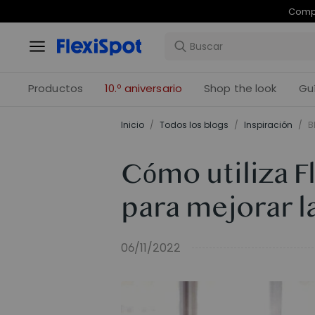
Com
Productos
10.º aniversario
Shop the look
Gu
Inicio
/
Todos los blogs
/
Inspiración
/
B
Cómo utiliza F
para mejorar l
06/11/2022