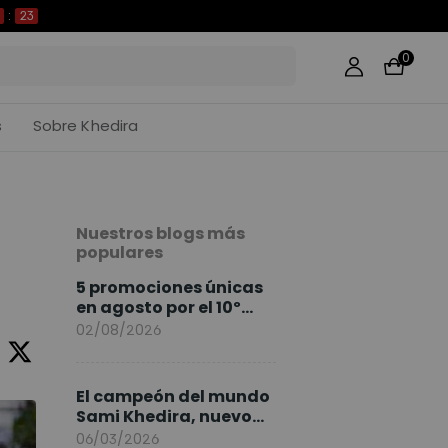
22
0
s
Sobre Khedira
Nuestros blogs más
populares
5 promociones únicas
en agosto por el 10º
Aniversario de
02/08/2026
FlexiSpot
El campeón del mundo
Sami Khedira, nuevo
embajador de
06/03/2026