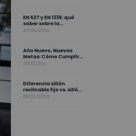
FlexiSpot en Europa
EN 527 y EN 1335: qué
saber sobre la
normativa de los
29/04/2026
escritorios elevables y
sillas ergonómicas
Año Nuevo, Nuevas
Metas: Cómo Cumplir
tus Objetivos Fitness
21/01/2026
Entrenando en Casa
Diferencia sillón
reclinable fijo vs. sillón
elevable
08/02/2024