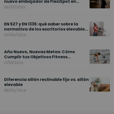
nuevo embajador de FlexiSpot en
Europa
06/03/2026
EN 527 y EN 1335: qué saber sobre la
normativa de los escritorios elevables
y sillas ergonómicas
29/04/2026
Año Nuevo, Nuevas Metas: Cómo
Cumplir tus Objetivos Fitness
Entrenando en Casa
21/01/2026
Diferencia sillón reclinable fijo vs. sillón
elevable
08/02/2024