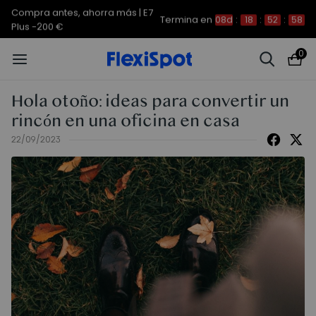
Compra antes, ahorra más | E7
Termina en
08d
:
18
:
52
:
58
Plus -200 €
0
Hola otoño: ideas para convertir un
rincón en una oficina en casa
22/09/2023