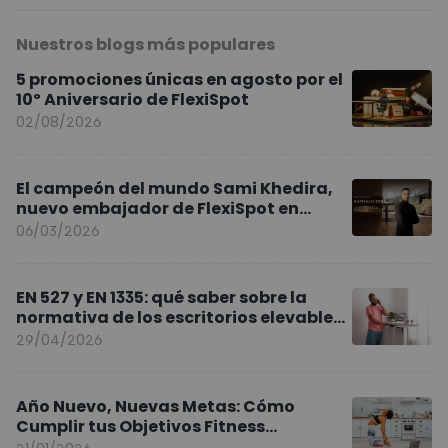
Nuestros blogs más populares
5 promociones únicas en agosto por el
10º Aniversario de FlexiSpot
02/08/2026
El campeón del mundo Sami Khedira,
nuevo embajador de FlexiSpot en
Europa
06/03/2026
EN 527 y EN 1335: qué saber sobre la
normativa de los escritorios elevables
y sillas ergonómicas
29/04/2026
Año Nuevo, Nuevas Metas: Cómo
Cumplir tus Objetivos Fitness
Entrenando en Casa