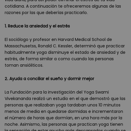
cotidiana. A continuación te ofreceremos algunas de las
razones por las que deberías practicarlo.
1. Reduce la ansiedad y el estr
é
s
El soció
logo y profesor en Harvard Medical School de
Massachusetss, Ronald C. Kessler, determin
ó que practicar
habitualmente yoga disminuye el estado de ansiedad y de
estr
é
s, de forma similar a como cuando las personas
toman ansió
liticos.
2. Ayuda a conciliar el sueño y dormir mejor
La Fundación para la investigación del Yoga Swami
Vivekananda realizó un estudio en el que demostró que las
personas que realizaban yoga tardaban unos 10 minutos
menos de media en quedarse dormidas e incrementaron
el número de horas que dormían, en una hora más por la
noche. Asimismo, las personas que practican yoga tienen
la sensación de estar mucho más descansados cuando se