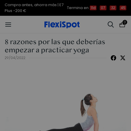
Compra antes, ahorra más | E7
Termina en
11d
:
07
:
32
:
44
Plus -200 €
0
8 razones por las que deberías
empezar a practicar yoga
29/04/2022