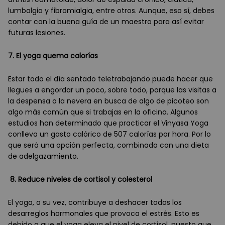
lumbalgia y fibromialgia, entre otros. Aunque, eso sí, debes
contar con la buena guía de un maestro para así evitar
futuras lesiones.
7. El yoga quema calorías
Estar todo el día sentado teletrabajando puede hacer que
llegues a engordar un poco, sobre todo, porque las visitas a
la despensa o la nevera en busca de algo de picoteo son
algo má
s com
ún que si trabajas en la oficina. Algunos
estudios han determinado que practicar el Vinyasa Yoga
conlleva un gasto caló
rico de 507 calor
ías por hora. Por lo
que será una opción perfecta, combinada con una dieta
de adelgazamiento.
8. Reduce niveles de cortisol y colesterol
El yoga, a su vez, contribuye a deshacer todos los
desarreglos hormonales que provoca el estr
é
s. Esto es
debido a que el yoga eleva el nivel de cortisol, puesto que