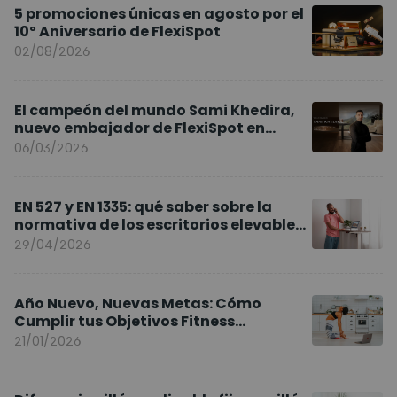
5 promociones únicas en agosto por el
10º Aniversario de FlexiSpot
02/08/2026
El campeón del mundo Sami Khedira,
nuevo embajador de FlexiSpot en
Europa
06/03/2026
EN 527 y EN 1335: qué saber sobre la
normativa de los escritorios elevables
y sillas ergonómicas
29/04/2026
Año Nuevo, Nuevas Metas: Cómo
Cumplir tus Objetivos Fitness
Entrenando en Casa
21/01/2026