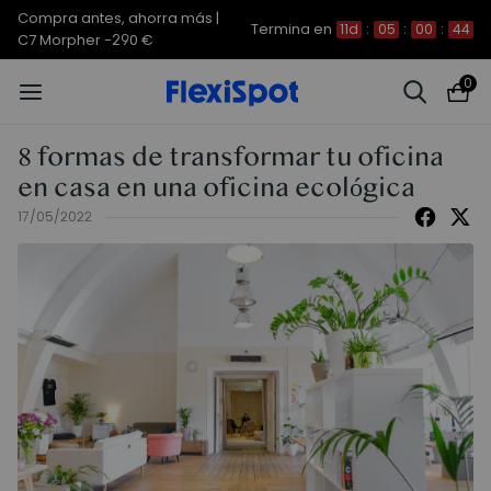
Compra antes, ahorra más | E7
Termina en
11d
:
05
:
00
:
43
Plus -200 €
0
8 formas de transformar tu oficina
en casa en una oficina ecológica
17/05/2022