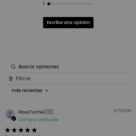
1
Escribe una opinión
Buscar
opiniones
Filtros
más recientes
27/05/25
F
🇩🇪
KlausTechie
d
Compra verificada
pu