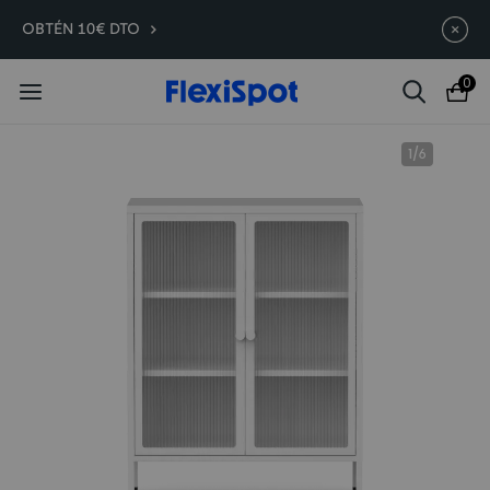
Compra antes, ahorra más | E7
Termina en
11d
:
02
:
42
:
04
OBTÉN 10€ DTO
Plus -200 €
0
1
/
6