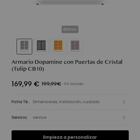
Blanco
Armario Dopamine con Puertas de Cristal
(Tulip CB10)
169
,
99
€
199,99€
IVA incluido
Ficha Técnica
Dimensiones, instalación, cuidado
:
Servicio
:
service
Empieza a personalizar