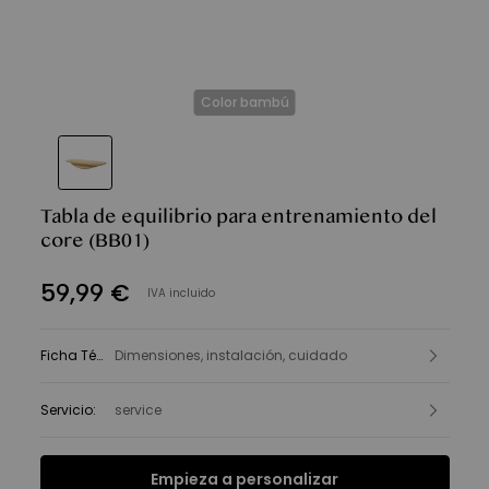
Color bambú
Tabla de equilibrio para entrenamiento del
core
(BB01)
59
,
99
€
IVA incluido
Ficha Técnica
Dimensiones, instalación, cuidado
:
Servicio
:
service
Empieza a personalizar