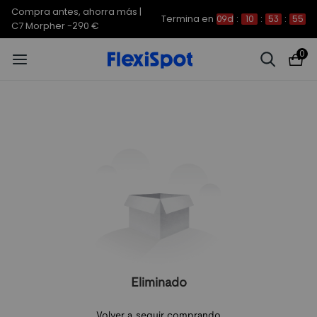
Compra antes, ahorra más |
Termina en
09d
:
10
:
53
:
55
C7 Morpher -290 €
0
Eliminado
Volver a seguir comprando