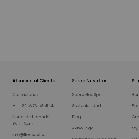
Atención al Cliente
Sobre Nosotros
Pr
Contáctenos
Sobre FlexiSpot
Ben
+44 20 3929 3835 UK
Sostenibilidad
Pro
Horas de Llamada:
Blog
Cre
9am-5pm
Aviso Legal
Myu
info@flexispot.es