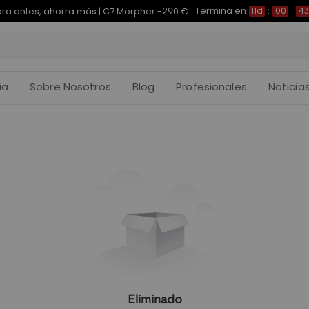
Termina en
a antes, ahorra más | C7 Morpher -290 €
11d
:
00
:
43
ía
Sobre Nosotros
Blog
Profesionales
Noticia
Eliminado