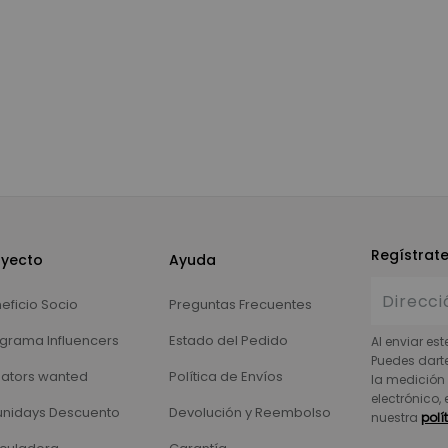
Regístrat
oyecto
Ayuda
eficio Socio
Preguntas Frecuentes
grama Influencers
Estado del Pedido
Al enviar est
Puedes dart
ators wanted
Política de Envíos
la medición 
electrónico,
nidays Descuento
Devolución y Reembolso
nuestra
polí