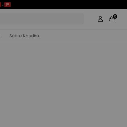
:
19
0
s
Sobre Khedira