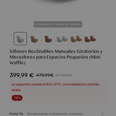
Individual-Crema de Vainilla
Sillones Reclinables Manuales Giratorios y
Mecedores para Espacios Pequeños
(Mini
Waffle)
399
,
99
€
479,99€
IVA incluido
La segunda unidad al 50% DTO, comodidad por partida
doble
-16%
Ficha Técnica
Dimensiones, instalación, cuidado
: