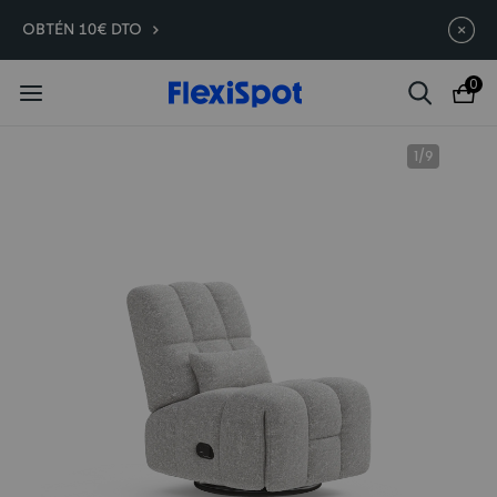
Compra antes, ahorra más | E7
Termina en
09d
:
22
:
58
:
19
OBTÉN 10€ DTO
Plus -200 €
0
1
/
9