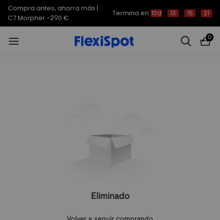
Compra antes, ahorra más |
Termina en
10d
:
13
:
15
:
20
C7 Morpher -290 €
0
Eliminado
Volver a seguir comprando