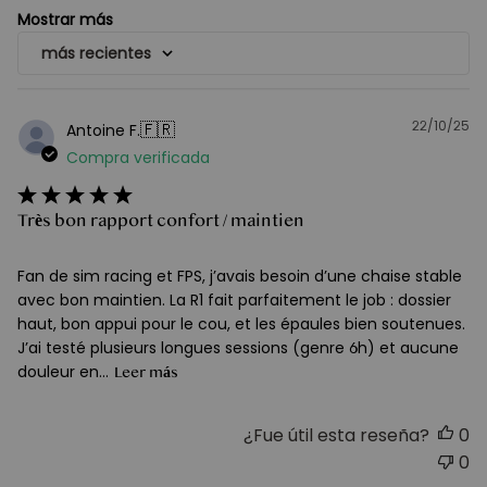
Mostrar más
más recientes
22/10/25
F
🇫🇷
Antoine F.
d
Compra verificada
pu
Très bon rapport confort / maintien
Fan de sim racing et FPS, j’avais besoin d’une chaise stable
avec bon maintien. La R1 fait parfaitement le job : dossier
haut, bon appui pour le cou, et les épaules bien soutenues.
J’ai testé plusieurs longues sessions (genre 6h) et aucune
douleur en...
Leer más
¿Fue útil esta reseña?
0
0