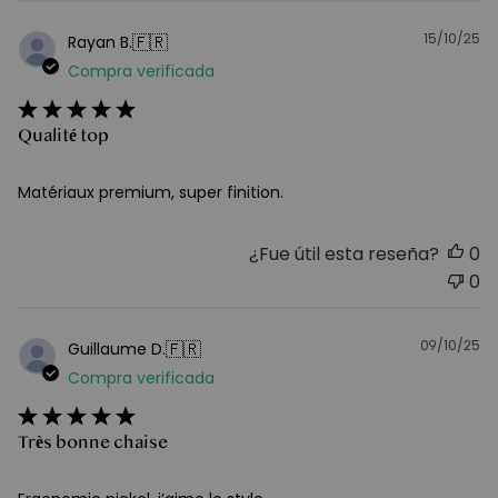
15/10/25
F
🇫🇷
Rayan B.
d
Compra verificada
pu
Qualité top
Matériaux premium, super finition.
¿Fue útil esta reseña?
0
0
09/10/25
F
🇫🇷
Guillaume D.
d
Compra verificada
pu
Très bonne chaise