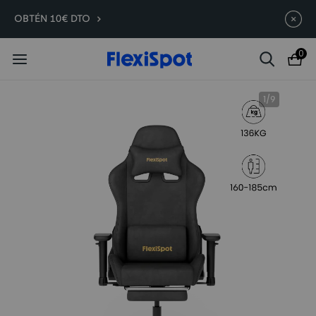
Compra antes, ahorra más | E7
Termina en
08d
:
07
:
34
:
34
OBTÉN 10€ DTO
Plus -200 €
0
1
/
9