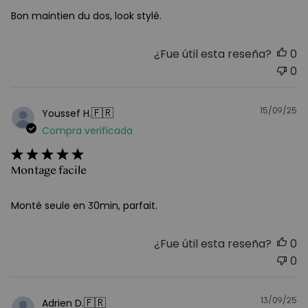
Bon maintien du dos, look stylé.
¿Fue útil esta reseña?
0
0
15/09/25
F
🇫🇷
Youssef H.
d
Compra verificada
pu
Montage facile
Monté seule en 30min, parfait.
¿Fue útil esta reseña?
0
0
13/09/25
F
🇫🇷
Adrien D.