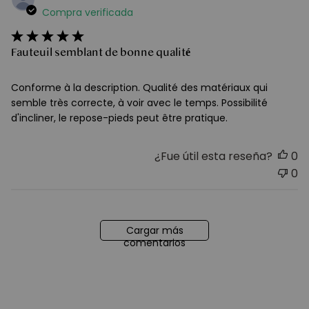
d
Compra verificada
pu
Fauteuil semblant de bonne qualité
Conforme à la description. Qualité des matériaux qui
semble très correcte, à voir avec le temps. Possibilité
d'incliner, le repose-pieds peut être pratique.
¿Fue útil esta reseña?
0
0
Cargar más
comentarios