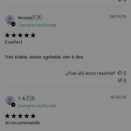
28/09/25
F
🇫🇷
Nicolas
d
Compra verificada
pu
Confort
Très stable, assise agréable, rien à dire.
¿Fue útil esta reseña?
0
0
18/09/25
F
🇫🇷
T. R.
d
Compra verificada
pu
Je recommande