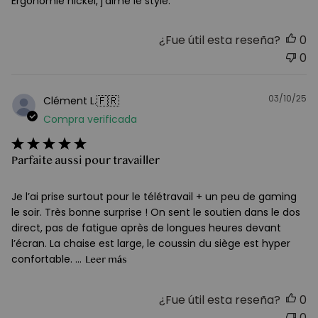
Ergonomie nickel, j’aime le style.
¿Fue útil esta reseña?
0
0
03/10/25
F
🇫🇷
Clément L.
d
Compra verificada
pu
Parfaite aussi pour travailler
Je l’ai prise surtout pour le télétravail + un peu de gaming
le soir. Très bonne surprise ! On sent le soutien dans le dos
direct, pas de fatigue après de longues heures devant
l’écran. La chaise est large, le coussin du siège est hyper
confortable. ...
Leer más
¿Fue útil esta reseña?
0
0