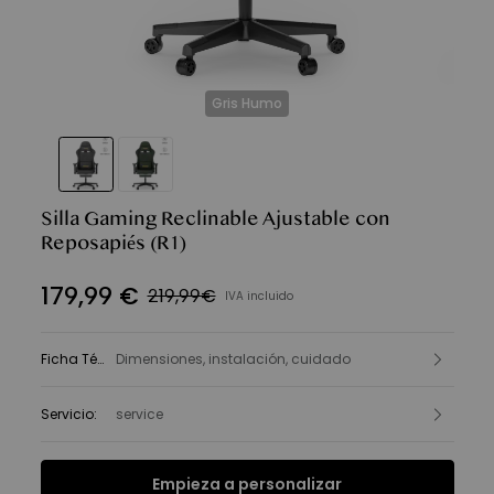
Gris Humo
Silla Gaming Reclinable Ajustable con
Reposapiés
(R1)
179
,
99
€
219,99€
IVA incluido
Ficha Técnica
Dimensiones, instalación, cuidado
:
Servicio
:
service
Empieza a personalizar