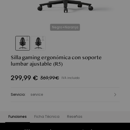
Negro+Naranja
Silla gaming ergonómica con soporte
lumbar ajustable
(R5)
299
,
99
€
369,99€
IVA incluido
Servicio
:
service
Funciones
Ficha Técnica
Reseñas
Funciones