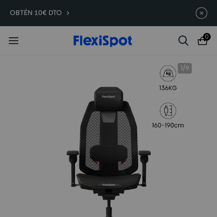
Compra antes, ahorra más | E7
Termina en
08d
:
15
:
30
:
26
OBTÉN 10€ DTO
Plus -200 €
0
1
/
9