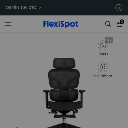
Compra antes, ahorra más | E7
Termina en
10d
:
16
:
36
:
42
OBTÉN 10€ DTO
Plus -200 €
0
1
/
9