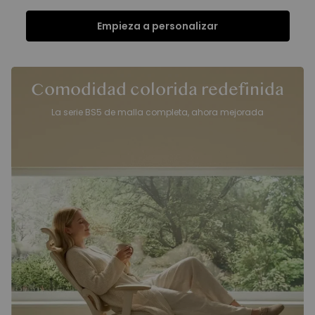
Empieza a personalizar
Funciones
Ficha Técnica
FAQ
Reseñas
Funciones
Comodidad colorida redefinida
La serie BS5 de malla completa, ahora mejorada