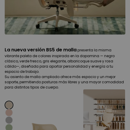
La nueva versión BS5 de malla
L
presenta la misma
vibrante paleta de colores inspirada en la dopamina — negro
pa
clásico, verde fresco, gris elegante, albaricoque suave y rosa
fr
cálido—, diseñada para aportar personalidad y energía a tu
pa
espacio de trabajo.
Su
Su asiento de malla ampliado ofrece más espacio y un mejor
me
soporte, permitiendo posturas más libres y una mayor comodidad
co
para distintos tipos de cuerpo.