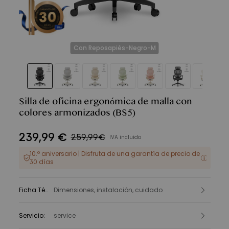
Con Reposapiés-Negro-M
Silla de oficina ergonómica de malla con
colores armonizados
(BS5)
239
,
99
€
259,99€
IVA incluido
10.º aniversario | Disfruta de una garantía de precio de
30 días
Ficha Técnica
Dimensiones, instalación, cuidado
:
Servicio
:
service