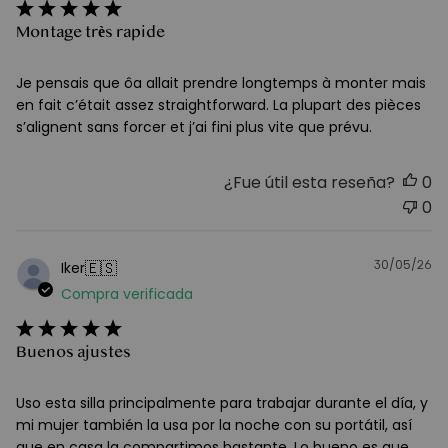
Montage très rapide
Je pensais que ôa allait prendre longtemps à monter mais
en fait c’était assez straightforward. La plupart des pièces
s’alignent sans forcer et j’ai fini plus vite que prévu.
¿Fue útil esta reseña?
0
0
30/05/26
F
🇪🇸
Iker
d
Compra verificada
pu
Buenos ajustes
Uso esta silla principalmente para trabajar durante el día, y
mi mujer también la usa por la noche con su portátil, así
que en casa la compartimos bastante. Lo bueno es que