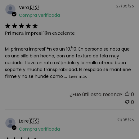
27/05/26
F
🇪🇸
Vera
d
Compra verificada
pu
Primera impresi¨®n excelente
Mi primera impresi¨®n es un 10/10. En persona se nota que
es una silla bien hecha, con una textura de tela muy
cuidada. Llevo un rato us¨¢ndola y la malla ofrece buen
soporte y mucha transpirabilidad. El respaldo se mantiene
firme y no se hunde como ...
Leer más
¿Fue útil esta reseña?
0
0
21/05/26
F
🇪🇸
Leire
d
Compra verificada
pu