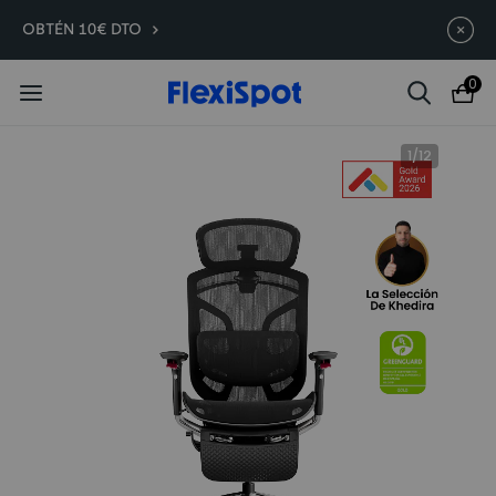
Compra antes, ahorra más |
Termina en
08d
:
07
:
08
:
26
OBTÉN 10€ DTO
C7 Morpher -290 €
0
1
/
12