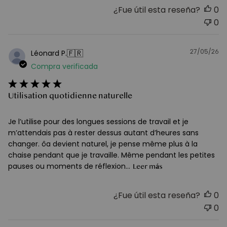
¿Fue útil esta reseña?
0
0
27/05/26
F
🇫🇷
Léonard P.
d
Compra verificada
pu
Utilisation quotidienne naturelle
Je l’utilise pour des longues sessions de travail et je
m’attendais pas à rester dessus autant d’heures sans
changer. ôa devient naturel, je pense même plus à la
chaise pendant que je travaille. Même pendant les petites
pauses ou moments de réflexion...
Leer más
¿Fue útil esta reseña?
0
0