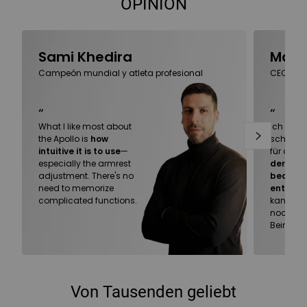
OPINIÓN
Sami Khedira
Marc
Campeón mundial y atleta profesional
CEO of 
“
“
What I like most about
Ich habe 
the Apollo is
how
schlecht
intuitive it is to use
—
für alle 
especially the armrest
der Stuhl
adjustment. There's no
bequem
need to memorize
entspa
complicated functions.
kann man
noch Auf
Beiräten
Von Tausenden geliebt