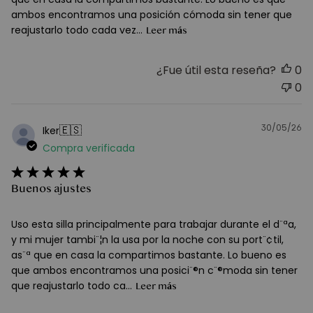
ambos encontramos una posición cómoda sin tener que
reajustarlo todo cada vez...
Leer más
¿Fue útil esta reseña?
0
0
30/05/26
F
🇪🇸
Iker
d
Compra verificada
pu
Buenos ajustes
Uso esta silla principalmente para trabajar durante el d¨ªa,
y mi mujer tambi¨¦n la usa por la noche con su port¨¢til,
as¨ª que en casa la compartimos bastante. Lo bueno es
que ambos encontramos una posici¨®n c¨®moda sin tener
que reajustarlo todo ca...
Leer más