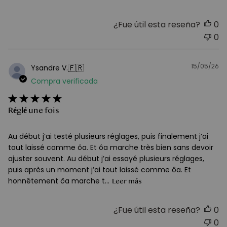
¿Fue útil esta reseña?
0
0
15/05/26
F
🇫🇷
Ysandre V.
d
Compra verificada
pu
Réglé une fois
Au début j’ai testé plusieurs réglages, puis finalement j’ai
tout laissé comme ôa. Et ôa marche très bien sans devoir
ajuster souvent. Au début j’ai essayé plusieurs réglages,
puis après un moment j’ai tout laissé comme ôa. Et
honnêtement ôa marche t...
Leer más
¿Fue útil esta reseña?
0
0