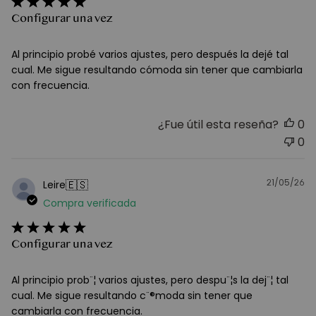
Configurar una vez
Al principio probé varios ajustes, pero después la dejé tal
cual. Me sigue resultando cómoda sin tener que cambiarla
con frecuencia.
¿Fue útil esta reseña?
0
0
21/05/26
F
🇪🇸
Leire
d
Compra verificada
pu
Configurar una vez
Al principio prob¨¦ varios ajustes, pero despu¨¦s la dej¨¦ tal
cual. Me sigue resultando c¨®moda sin tener que
cambiarla con frecuencia.