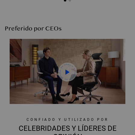
Preferido por CEOs
D
O
E
Ñ
E
A
S
P
O
I
D
L
L
O
E
D
F
A
I
Í
L
O
F
O
S
CONFIADO Y UTILIZADO POR
CELEBRIDADES Y LÍDERES DE