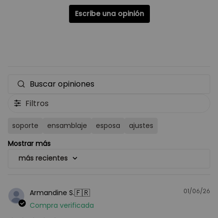
Escribe una opinión
Buscar
opiniones
Filtros
soporte
ensamblaje
esposa
ajustes
Mostrar más
más recientes
01/06/26
F
🇫🇷
Armandine S.
d
Compra verificada
pu