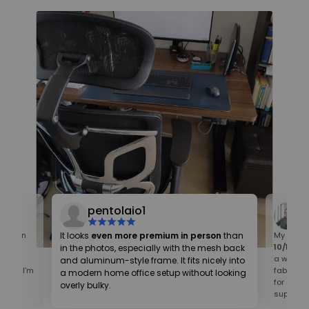
pentolaio1
ey even
It looks
even more premium in person
than
My first 
 is
10/10
! On
in the photos, especially with the mesh back
t
a well-cr
and aluminum-style frame. It fits nicely into
tail. I’m
fabric te
a modern home office setup without looking
pay
for an ho
overly bulky.
supportiv