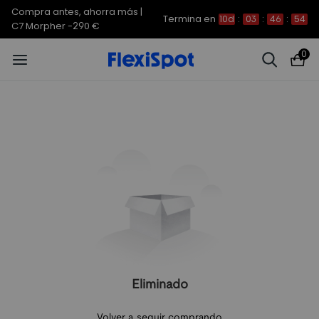
Compra antes, ahorra más |
Termina en
10d
:
03
:
46
:
54
C7 Morpher -290 €
0
Eliminado
Volver a seguir comprando