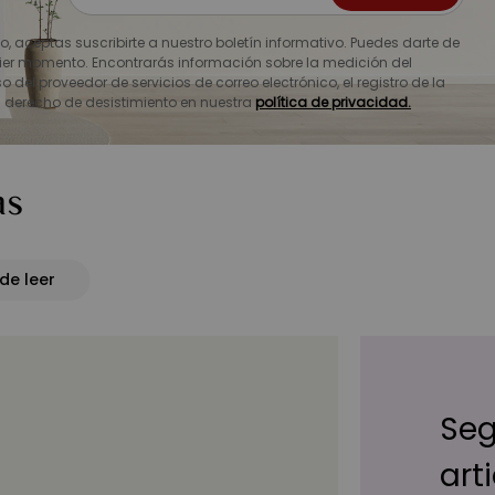
io, aceptas suscribirte a nuestro boletín informativo. Puedes darte de
ier momento. Encontrarás información sobre la medición del
o del proveedor de servicios de correo electrónico, el registro de la
u derecho de desistimiento en nuestra
política de privacidad.
as
 de leer
Seg
art