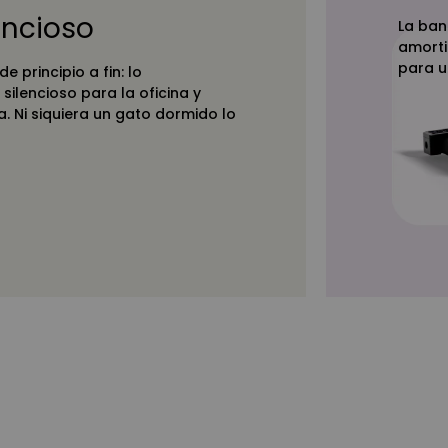
lencioso
La ban
amorti
para u
e principio a fin: lo
silencioso para la oficina y
. Ni siquiera un gato dormido lo