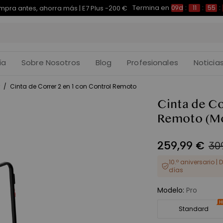
Termina en
pra antes, ahorra más | E7 Plus -200 €
09d
:
11
:
55
:
ía
Sobre Nosotros
Blog
Profesionales
Noticia
/
Cinta de Correr 2 en 1 con Control Remoto
Cinta de Co
Remoto
(M
259
,
99
€
30
10.º aniversario |
días
Modelo
:
Pro
Standard