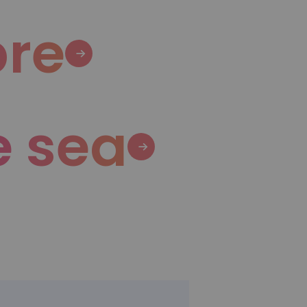
re
 sea