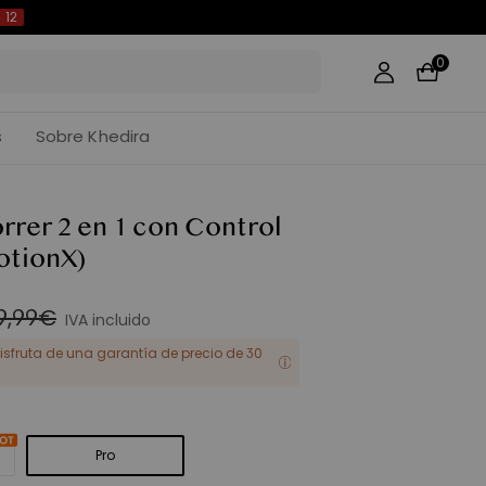
10
0
s
Sobre Khedira
rrer 2 en 1 con Control
otionX)
9,99€
IVA incluido
 Disfruta de una garantía de precio de 30
Pro