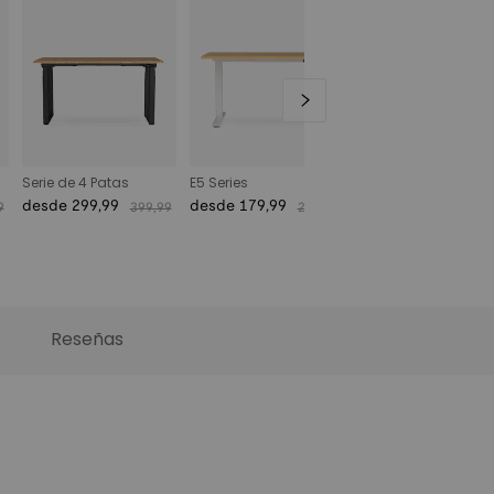
Serie de 4 Patas
E5 Series
desde 299,99
desde 179,99
9
399,99
299,99
€
€
€
€
Reseñas