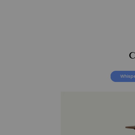
C
Whispe