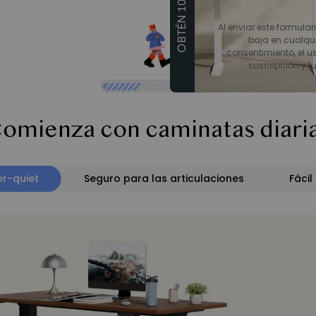
OBTÉN 10€ DTO
Al enviar este formular
baja en cualqu
consentimiento, el us
suscripción y t
omienza con caminatas diari
r-quiet
Seguro para las articulaciones
Fácil