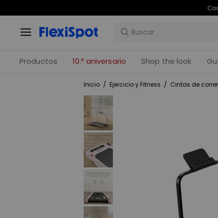
Com
Productos
10.º aniversario
Shop the look
Gu
Inicio
/
Ejercicio y Fitness
/
Cintas de correr