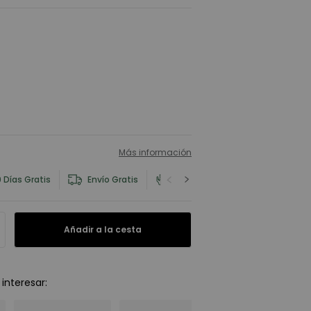
Más información
 Días Gratis
Envío Gratis
Información del Producto y Seg
Añadir a la cesta
interesar
: