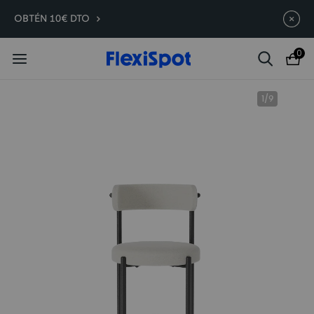
Compra antes, ahorra más |
Termina en
11d
:
03
:
58
:
09
OBTÉN 10€ DTO
C7 Morpher -290 €
0
1
/
9