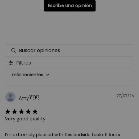
Escribe una opinión
Buscar
opiniones
Filtros
más recientes
27/07/26
F
🇬🇧
Amy
d
pu
Very good quality
I’m extremely pleased with this bedside table. It looks