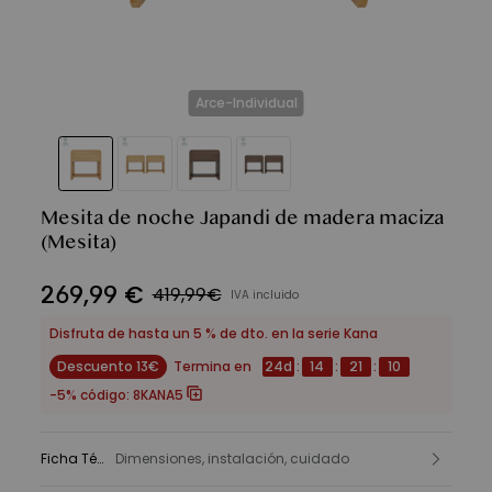
Arce-Individual
Mesita de noche Japandi de madera maciza
(Mesita)
269
,
99
€
419,99€
IVA incluido
Disfruta de hasta un 5 % de dto. en la serie Kana
Descuento 13€
Termina en
24
d
:
14
:
21
:
08
-5% código:
8KANA5
Ficha Técnica
Dimensiones, instalación, cuidado
: