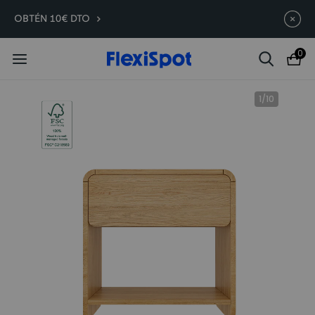
Compra antes, ahorra más | E7
Termina en
10d
:
14
:
21
:
08
OBTÉN 10€ DTO
Plus -200 €
0
1
/
10