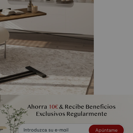
Ahorra
10€
& Recibe Beneficios
Exclusivos Regularmente
o se puede inclinar de 0 a 90° para
s de lectura, escritura y dibujo en
Apúntame