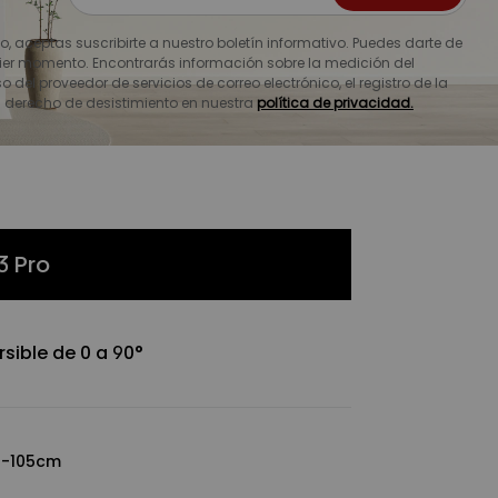
e altura simple protege tu salud
abajo. Las ruedas ocultas de bajo ruido
io, aceptas suscribirte a nuestro boletín informativo. Puedes darte de
ier momento. Encontrarás información sobre la medición del
encioso y protegen el suelo. El H3 Pro
o del proveedor de servicios de correo electrónico, el registro de la
ades y aumenta la eficiencia en el
u derecho de desistimiento en nuestra
política de privacidad.
3 Pro
rsible de 0 a 90°
5-105cm