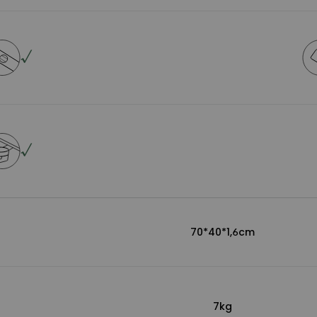
√
√
70*40*1,6cm
7kg