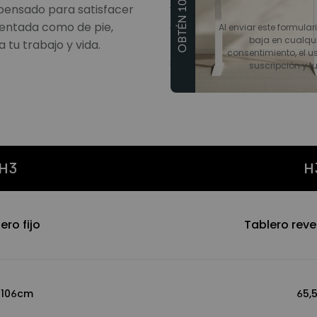
OBTÉN 10€ DTO
 pensado para satisfacer
varios ángulos. El ajuste d
sentada como de pie,
durante largas horas de tr
Al enviar este formular
baja en cualqu
tu trabajo y vida.
permiten un movimiento sil
consentimiento, el us
satisface diversas necesid
suscripción y t
trabajo.
H3
H
ero fijo
Tablero reve
-106cm
65,