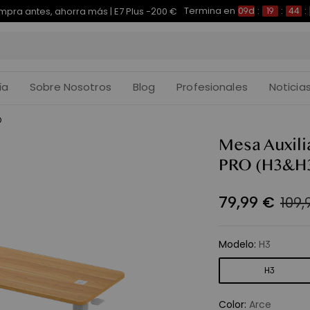
Termina en
pra antes, ahorra más | E7 Plus -200 €
09d
:
19
:
44
:
ía
Sobre Nosotros
Blog
Profesionales
Noticia
O
Mesa Auxil
PRO
(H3&H
79
,
99
€
109
Modelo
:
H3
H3
Color
:
Arce