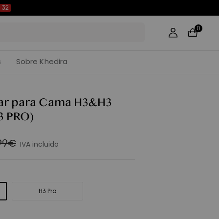
31
0
s
Sobre Khedira
iar para Cama H3&H3
3 PRO)
,99€
IVA incluido
H3 Pro