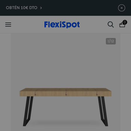
Compra antes, ahorra más | E7
Termina en
08d
:
22
:
11
:
43
OBTÉN 10€ DTO
Plus -200 €
0
1
/
12