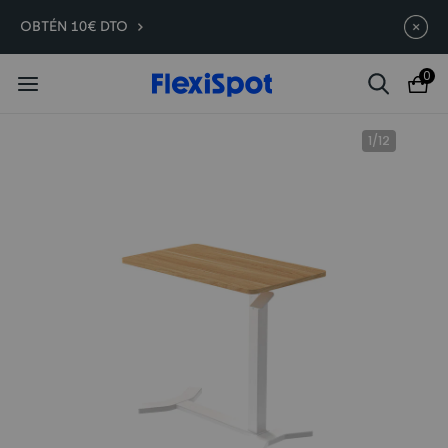
Compra antes, ahorra más |
Termina en
10d
:
03
:
22
:
02
OBTÉN 10€ DTO
C7 Morpher -290 €
0
1
/
12