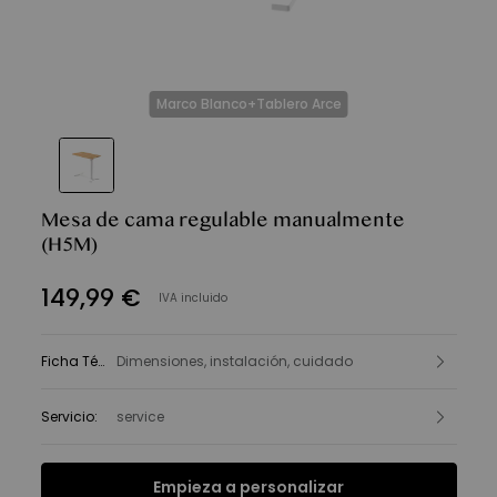
Marco Blanco+Tablero Arce
Mesa de cama regulable manualmente
(H5M)
149
,
99
€
IVA incluido
Ficha Técnica
Dimensiones, instalación, cuidado
:
Servicio
:
service
Empieza a personalizar