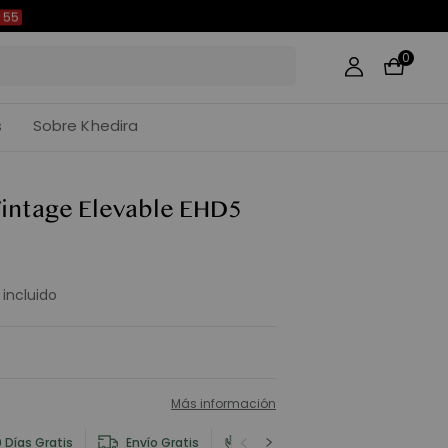
54
0
s
Sobre Khedira
Vintage Elevable EHD5
 incluido
Más información
 Días Gratis
Envío Gratis
Información del Producto y Seg