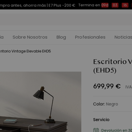
Termina en
pra antes, ahorra más | E7 Plus -200 €
09d
:
03
:
16
:
ía
Sobre Nosotros
Blog
Profesionales
Noticia
ritorio Vintage Elevable EHD5
Escritorio 
(EHD5)
699
,
99
€
IVA
Color
:
Negro
Servicio
Devolución en 30