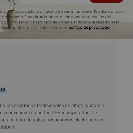
io, aceptas suscribirte a nuestro boletín informativo. Puedes darte de
ier momento. Encontrarás información sobre la medición del
o del proveedor de servicios de correo electrónico, el registro de la
u derecho de desistimiento en nuestra
política de privacidad.
os
 los escritorios tradicionales de altura ajustable
 tres convenientes puertos USB incorporados. Te
 a la hora de utilizar dispositivos electrónicos y
 trabajo.