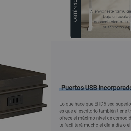
OBTÉN 10€ DTO
Al enviar este formular
baja en cualqu
consentimiento, el us
suscripción y t
Puertos USB incorporad
Lo que hace que EHD5 sea superior a
es que el escritorio también tiene
ofrece el máximo nivel de comodidad
te facilitará mucho el día a día o el