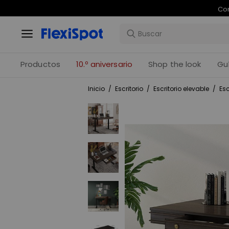
Com
Productos
10.º aniversario
Shop the look
Gu
Inicio
/
Escritorio
/
Escritorio elevable
/
Esc