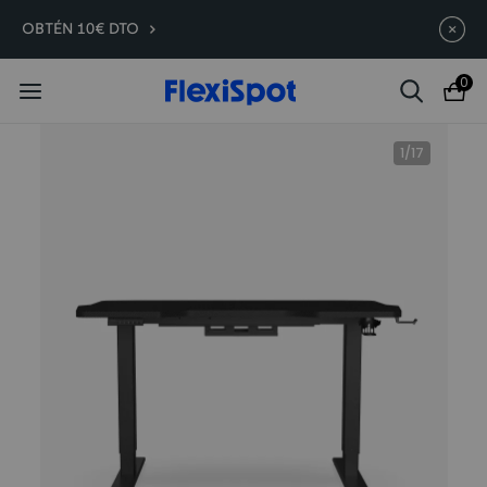
Compra antes, ahorra más | E7
Termina en
08d
:
23
:
19
:
55
OBTÉN 10€ DTO
Plus -200 €
0
1
/
17