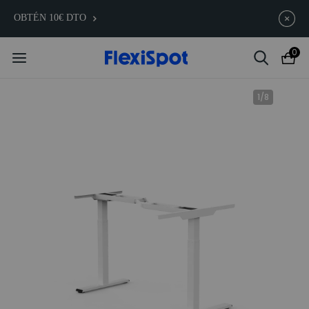
Compra antes, ahorra más | E7
Termina en
10d
:
13
:
48
:
17
OBTÉN 10€ DTO
Plus -200 €
0
1
/
8