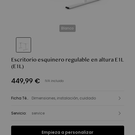
Blanco
Escritorio esquinero regulable en altura E1L
(E1L)
449
,
99
€
IVA incluido
Ficha Técnica
Dimensiones, instalación, cuidado
:
Servicio
:
service
Empieza a personalizar