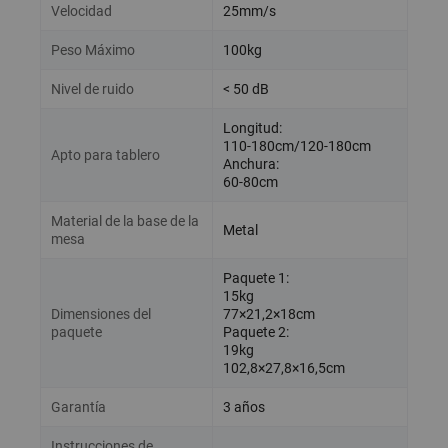
Velocidad
25mm/s
Peso Máximo
100kg
Nivel de ruido
< 50 dB
Longitud:
110-180cm/120-180cm
Apto para tablero
Anchura:
60-80cm
Material de la base de la
Metal
mesa
Paquete 1:
15kg
Dimensiones del
77×21,2×18cm
paquete
Paquete 2:
19kg
102,8×27,8×16,5cm
Garantía
3 años
Instrucciones de