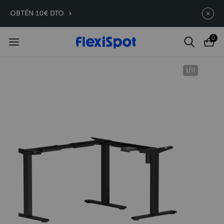
Compra antes, ahorra más | E7
Termina en
10d
:
21
:
20
:
27
OBTÉN 10€ DTO
Plus -200 €
0
1
/
11