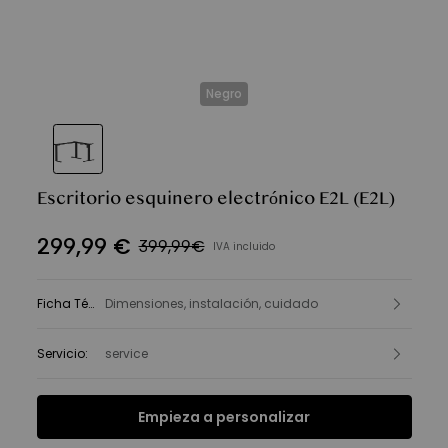
Negro
Escritorio esquinero electrónico E2L
(E2L)
299
,
99
€
399,99€
IVA incluido
Ficha Técnica
Dimensiones, instalación, cuidado
:
Servicio
:
service
Empieza a personalizar
Funciones
Ficha Técnica
Reseñas