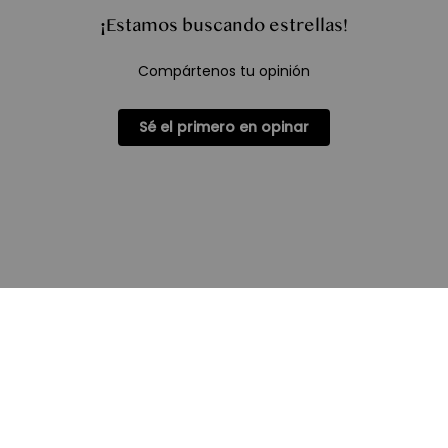
¡Estamos buscando estrellas!
Compártenos tu opinión
Sé el primero en opinar
Regístrate para obtener 10€ dto
UNETE
Al enviar este formulario, aceptas suscribirte a nuestro boletín
informativo. Puedes darte de baja en cualquier momento.