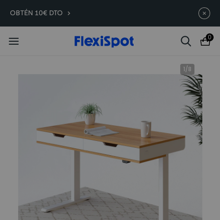
Compra antes, ahorra más | E7
Termina en
10d
:
10
:
59
:
50
OBTÉN 10€ DTO
Plus -200 €
0
1
/
8