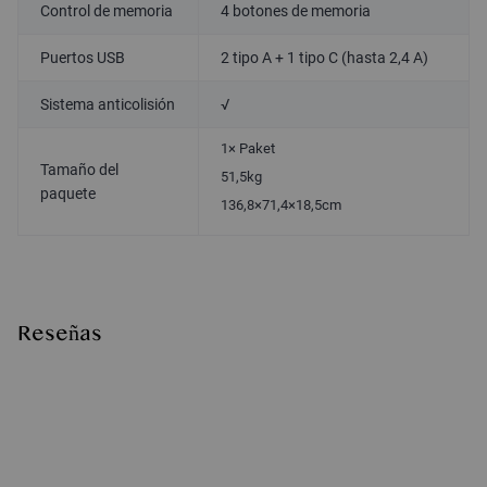
Control de memoria
4 botones de memoria
Puertos USB
2 tipo A + 1 tipo C (hasta 2,4 A)
Sistema anticolisión
√
1× Paket
Tamaño del
51,5kg
paquete
136,8×71,4×18,5cm
Reseñas