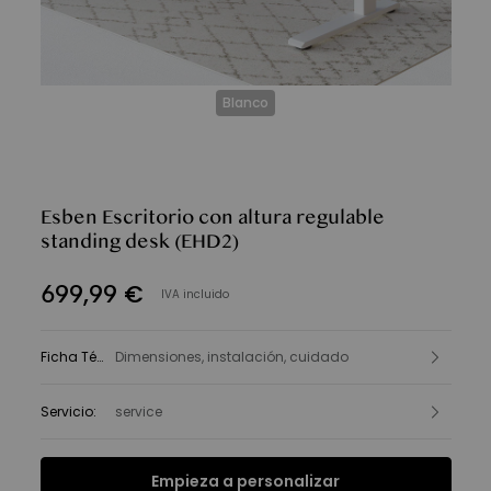
Blanco
Esben Escritorio con altura regulable
standing desk
(EHD2)
699
,
99
€
IVA incluido
Ficha Técnica
Dimensiones, instalación, cuidado
:
Servicio
:
service
Empieza a personalizar