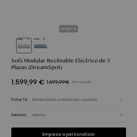
Beige-0
Sofá Modular Reclinable Eléctrico de 3
Plazas
(DreamSpot)
1.599
,
99
€
1.699,99€
IVA incluido
Ficha Técnica
Dimensiones, instalación, cuidado
:
Servicio
:
service
Empieza a personalizar