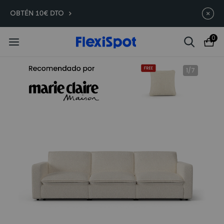
Compra antes, ahorra más | E7
Termina en
08d
:
13
:
10
:
33
OBTÉN 10€ DTO
Plus -200 €
0
1
/
7