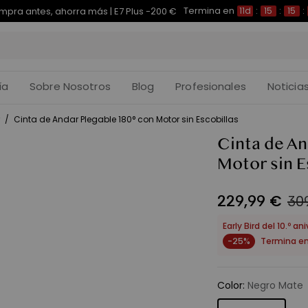
Termina en
pra antes, ahorra más | E7 Plus -200 €
11d
:
15
:
15
:
ía
Sobre Nosotros
Blog
Profesionales
Noticia
/
Cinta de Andar Plegable 180° con Motor sin Escobillas
Cinta de An
Motor sin E
229
,
99
€
30
Early Bird del 10.º a
-25%
Termina e
Color
:
Negro Mate