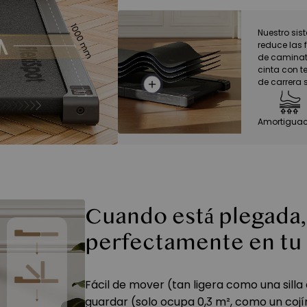
Nuestro si
reduce las 
de caminat
cinta con t
de carrera 
Amortiguac
Cuando está plegada,
perfectamente en tu
Fácil de mover (tan ligera como una silla d
guardar (solo ocupa 0,3 m², como un cojín)