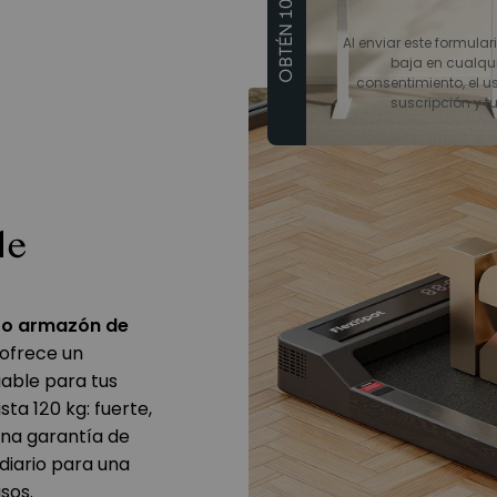
OBTÉN 10€ DTO
Al enviar este formular
baja en cualqu
consentimiento, el us
suscripción y t
le
to armazón de
 ofrece un
iable para tus
sta 120 kg: fuerte,
una garantía de
diario para una
sos.