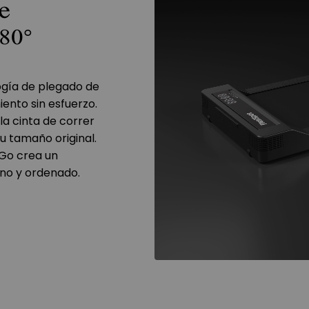
e
80°
logía de plegado de
ento sin esfuerzo.
la cinta de correr
u tamaño original.
Go crea un
no y ordenado.