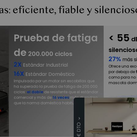
s: eficiente, fiable y silencios
Prueba de fatiga
< 55
dB
de
silencios
200.000 ciclos
27%
más si
2X
Estándar Industrial
Ofrece una exc
por debajo de
16X
Estándar Doméstico
como para no m
Impulsado por un motor sin escobillas que
mascota dorm
ha superado la prueba de fatiga de 200.000
ciclos:
el doble
de resistente que el estándar
comercial y más de
16 veces
más duradero
que la norma doméstica habitual.
10 dB
20 dB
Caída
Susurro
De
Hojas