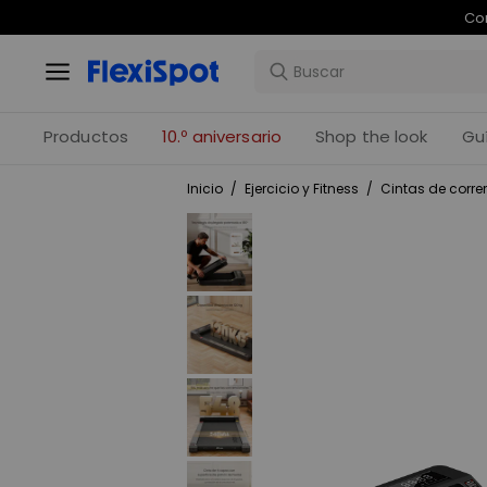
Com
Productos
10.º aniversario
Shop the look
Gu
Inicio
/
Ejercicio y Fitness
/
Cintas de correr