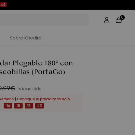
43
0
s
Sobre Khedira
dar Plegable 180° con
scobillas
(PortaGo)
9,99€
IVA incluido
niversario | Consigue el precio más bajo
n
11
d
:
15
:
15
:
42