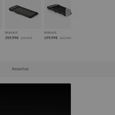
MotionX
MotionX
E5 Series
259,99€
199,99€
desde 179,99
309,99€
269,99€
9
299,
€
€
Reseñas