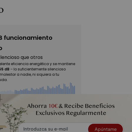
o
 funcionamiento
o
lencioso que otros
elente eficiencia energética y se mantiene
55 dB
– lo suficientemente silencioso
olestar a nadie, ni siquiera a tu
ida.
Ahorra
10€
& Recibe Beneficios
50 dB
60 dB
80 dB
100 dB
Biblioteca
Conversación
Vehículos
Tren
Exclusivos Regularmente
Normal
Pasando
Pasando
Apúntame