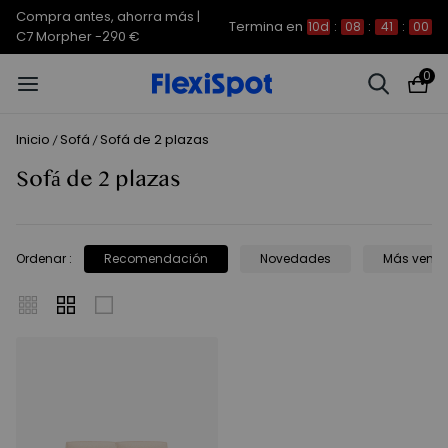
Compra antes, ahorra más |
Termina en
10d
:
08
:
41
:
00
C7 Morpher -290 €
0
Inicio
Sofá
Sofá de 2 plazas
/
/
Sofá de 2 plazas
Ordenar
:
Recomendación
Novedades
Más vend