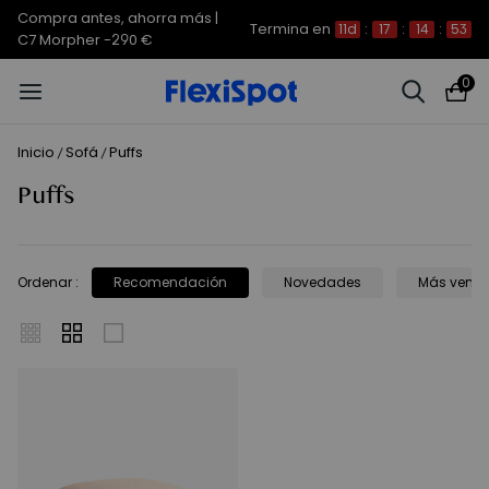
Compra antes, ahorra más |
Termina en
11d
:
17
:
14
:
53
C7 Morpher -290 €
0
Inicio
Sofá
Puffs
/
/
Puffs
Ordenar
:
Recomendación
Novedades
Más vend