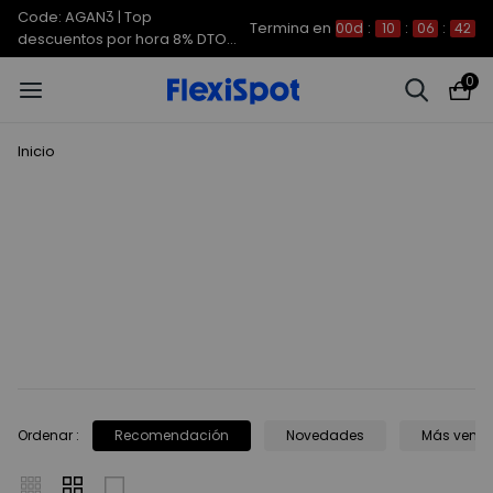
Code: AGAN3 | Top
Termina en
00d
:
10
:
06
:
42
descuentos por hora 8% DTO
extra
0
Inicio
Ordenar
:
Recomendación
Novedades
Más vend