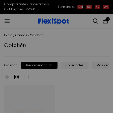
Compra antes, ahorra más |
Termina en
10d
:
03
:
39
:
24
C7 Morpher -290 €
0
Inicio
Camas
Colchón
/
/
Colchón
Ordenar
:
Recomendación
Novedades
Más vend