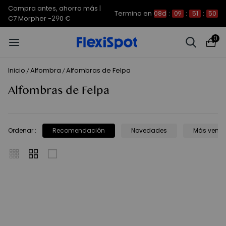
Compra antes, ahorra más |
Termina en
08d
:
09
:
51
:
50
C7 Morpher -290 €
0
Inicio
Alfombra
Alfombras de Felpa
/
/
Alfombras de Felpa
Ordenar
:
Recomendación
Novedades
Más vend