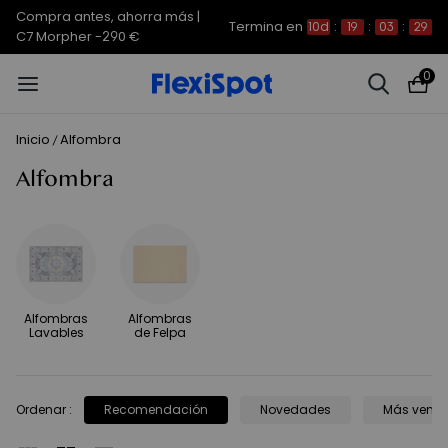
Compra antes, ahorra más |
Termina en
10d
:
19
:
03
:
29
C7 Morpher -290 €
0
Inicio
Alfombra
/
Alfombra
Alfombras
Alfombras
Lavables
de Felpa
Ordenar
:
Recomendación
Novedades
Más vend