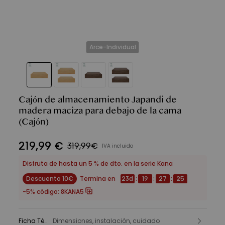
Arce-Individual
Cajón de almacenamiento Japandi de
madera maciza para debajo de la cama
(Cajón)
219
,
99
€
319,99€
IVA incluido
Disfruta de hasta un 5 % de dto. en la serie Kana
Descuento 10€
Termina en
23
d
:
19
:
27
:
24
-5% código:
8KANA5
Ficha Técnica
Dimensiones, instalación, cuidado
: