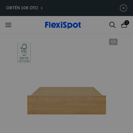
Compra antes, ahorra más |
Termina en
09d
:
19
:
27
:
24
OBTÉN 10€ DTO
C7 Morpher -290 €
0
1
/
8