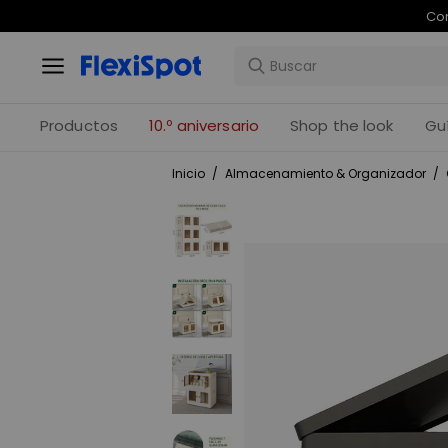
Com
Productos
10.º aniversario
Shop the look
Gu
Inicio
/
Almacenamiento & Organizador
/