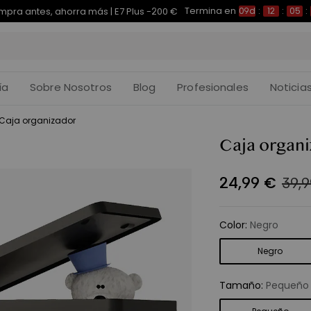
Termina en
pra antes, ahorra más | E7 Plus -200 €
09d
:
12
:
05
:
ía
Sobre Nosotros
Blog
Profesionales
Noticia
Caja organizador
Caja organ
24
,
99
€
39,
Color
:
Negro
Negro
Tamaño
:
Pequeño