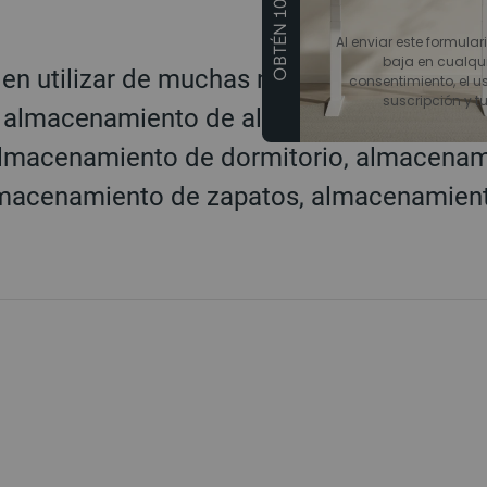
OBTÉN 10€ DTO
Al enviar este formular
baja en cualqu
den utilizar de muchas maneras: almacena
consentimiento, el us
suscripción y t
 almacenamiento de alimentos, almacena
lmacenamiento de dormitorio, almacenam
lmacenamiento de zapatos, almacenamiento