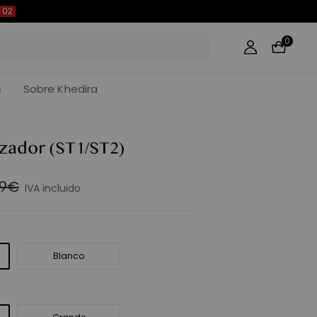
01
0
s
Sobre Khedira
izador
(ST1/ST2)
99€
IVA incluido
Blanco