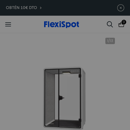
Compra antes, ahorra más | E7
Termina en
09d
:
06
:
26
:
12
OBTÉN 10€ DTO
Plus -200 €
0
1
/
13