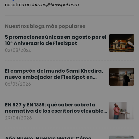
nosotros en
info.es@flexispot.com
.
Nuestros blogs más populares
5 promociones únicas en agosto por el
10º Aniversario de FlexiSpot
02/08/2026
El campeón del mundo Sami Khedira,
nuevo embajador de FlexiSpot en
Europa
06/03/2026
EN 527 y EN 1335: qué saber sobre la
normativa de los escritorios elevables
y sillas ergonómicas
29/04/2026
Año Nuevo, Nuevas Metas: Cómo