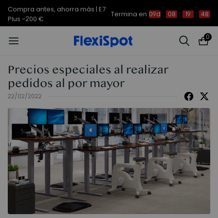
Compra antes, ahorra más | E7
Termina en
09d
:
08
:
19
:
48
Plus -200 €
0
Precios especiales al realizar
pedidos al por mayor
22/02/2022