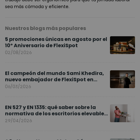
sea más cómoda y eficiente.
Nuestros blogs más populares
5 promociones únicas en agosto por el
10º Aniversario de FlexiSpot
02/08/2026
El campeón del mundo Sami Khedira,
nuevo embajador de FlexiSpot en
Europa
06/03/2026
EN 527 y EN 1335: qué saber sobre la
normativa de los escritorios elevables
y sillas ergonómicas
29/04/2026