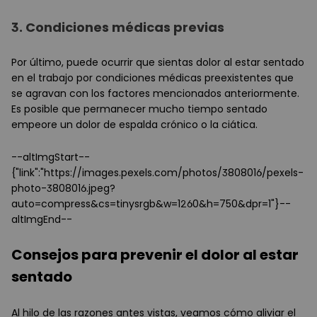
3.
Condiciones médicas previas
Por último, puede ocurrir que sientas dolor al estar sentado
en el trabajo por condiciones médicas preexistentes que
se agravan con los factores mencionados anteriormente.
Es posible que permanecer mucho tiempo sentado
empeore un dolor de espalda crónico o la ciática.
--altImgStart--
{"link":"https://images.pexels.com/photos/3808016/pexels-
photo-3808016.jpeg?
auto=compress&cs=tinysrgb&w=1260&h=750&dpr=1"}--
altImgEnd--
Consejos para prevenir el dolor al estar
sentado
Al hilo de las razones antes vistas, veamos cómo aliviar el