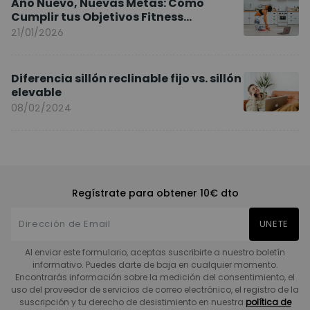
Año Nuevo, Nuevas Metas: Cómo
Cumplir tus Objetivos Fitness
Entrenando en Casa
21/01/2026
Diferencia sillón reclinable fijo vs. sillón
elevable
08/02/2024
Regístrate para obtener 10€ dto
UNETE
Al enviar este formulario, aceptas suscribirte a nuestro boletín
informativo. Puedes darte de baja en cualquier momento.
Encontrarás información sobre la medición del consentimiento, el
uso del proveedor de servicios de correo electrónico, el registro de la
suscripción y tu derecho de desistimiento en nuestra
política de