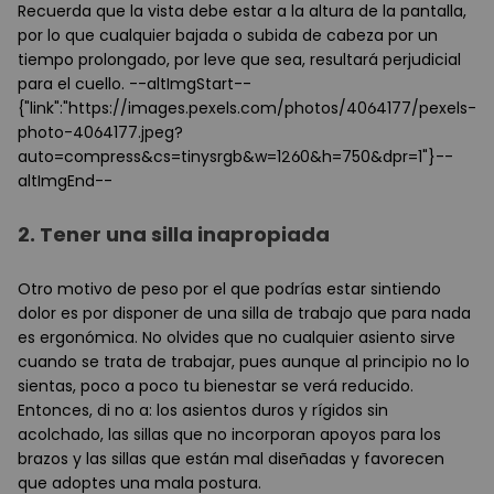
Recuerda que la vista debe estar a la altura de la pantalla,
por lo que cualquier bajada o subida de cabeza por un
tiempo prolongado, por leve que sea, resultará perjudicial
para el cuello. --altImgStart--
{"link":"https://images.pexels.com/photos/4064177/pexels-
photo-4064177.jpeg?
auto=compress&cs=tinysrgb&w=1260&h=750&dpr=1"}--
altImgEnd--
2.
Tener una silla inapropiada
Otro motivo de peso por el que podrías estar sintiendo
dolor es por disponer de una silla de trabajo que para nada
es ergonómica. No olvides que no cualquier asiento sirve
cuando se trata de trabajar, pues aunque al principio no lo
sientas, poco a poco tu bienestar se verá reducido.
Entonces, di no a: los asientos duros y rígidos sin
acolchado, las sillas que no incorporan apoyos para los
brazos y las sillas que están mal diseñadas y favorecen
que adoptes una mala postura.