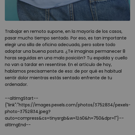
Trabajar en remoto supone, en la mayoría de los casos,
pasar mucho tiempo sentado. Por eso, es tan importante
elegir una silla de oficina adecuada, pero sobre todo
adoptar una buena postura. ¿Te imaginas permanecer 8
horas seguidas en una mala posición? Tu espalda y cuello
no van a tardar en resentirse. En el artículo de hoy,
hablamos precisamente de eso: de por qué es habitual
sentir dolor mientras estás sentado enfrente de tu
ordenador.
--altImgStart--
{"link":"https://images.pexels.com/photos/3752834/pexels-
photo-3752834.jpeg?
auto=compress&cs=tinysrgb&w=1260&h=750&dpr=1"}--
altImgEnd--