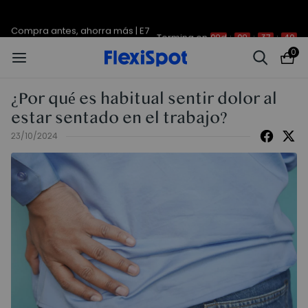
Compra antes, ahorra más | E7
Termina en
09d
:
09
:
37
:
40
Plus -200 €
0
¿Por qué es habitual sentir dolor al
estar sentado en el trabajo?
23/10/2024