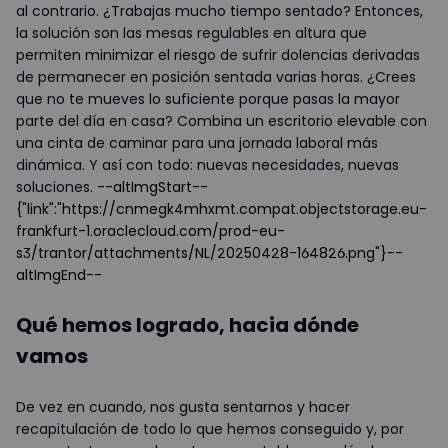
al contrario. ¿Trabajas mucho tiempo sentado? Entonces,
la solución son las mesas regulables en altura que
permiten minimizar el riesgo de sufrir dolencias derivadas
de permanecer en posición sentada varias horas. ¿Crees
que no te mueves lo suficiente porque pasas la mayor
parte del día en casa? Combina un escritorio elevable con
una cinta de caminar para una jornada laboral más
dinámica. Y así con todo: nuevas necesidades, nuevas
soluciones.
--altImgStart--
{"link":"https://cnmegk4mhxmt.compat.objectstorage.eu-
frankfurt-1.oraclecloud.com/prod-eu-
s3/trantor/attachments/NL/20250428-164826.png"}--
altImgEnd--
Qué hemos logrado, hacia dónde
vamos
De vez en cuando, nos gusta sentarnos y hacer
recapitulación de todo lo que hemos conseguido y, por