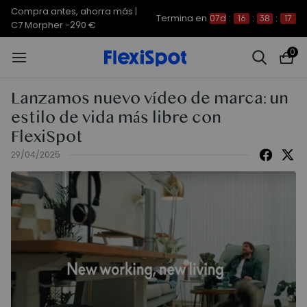
Compra antes, ahorra más |
Termina en
07d
:
16
:
38
:
17
C7 Morpher -290 €
0
Lanzamos nuevo vídeo de marca: un
estilo de vida más libre con
FlexiSpot
29/04/2025