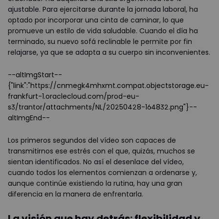
ajustable. Para ejercitarse durante la jornada laboral, ha
optado por incorporar una cinta de caminar, lo que
promueve un estilo de vida saludable. Cuando el día ha
terminado, su nuevo sofá reclinable le permite por fin
relajarse, ya que se adapta a su cuerpo sin inconvenientes.
--altImgStart--
{"link":"https://cnmegk4mhxmt.compat.objectstorage.eu-
frankfurt-1.oraclecloud.com/prod-eu-
s3/trantor/attachments/NL/20250428-164832.png"}--
altImgEnd--
Los primeros segundos del vídeo son capaces de
transmitirnos ese estrés con el que, quizás, muchos se
sientan identificados. No así el desenlace del vídeo,
cuando todos los elementos comienzan a ordenarse y,
aunque continúe existiendo la rutina, hay una gran
diferencia en la manera de enfrentarla.
La visión que hay detrás: flexibilidad y