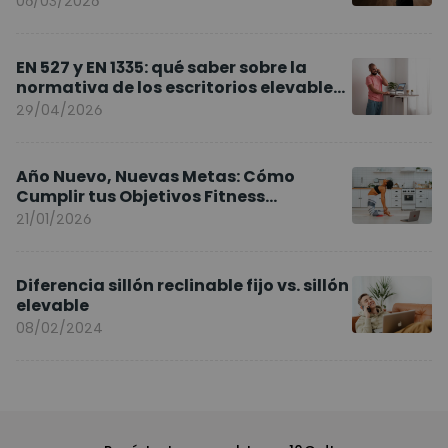
06/03/2026
EN 527 y EN 1335: qué saber sobre la
normativa de los escritorios elevables
y sillas ergonómicas
29/04/2026
Año Nuevo, Nuevas Metas: Cómo
Cumplir tus Objetivos Fitness
Entrenando en Casa
21/01/2026
Diferencia sillón reclinable fijo vs. sillón
elevable
08/02/2024