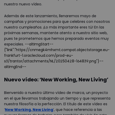
nuestro nuevo vídeo.
Además de este lanzamiento, llenaremos mayo de
campañas y promociones para que celebres con nosotros
nuestro cumpleaños. ¡Lo más importante eres tú! En las
próximas semanas, mantente atento a nuestro sitio web,
pues te prometemos que hemos preparado eventos muy
especiales.
--altImgStart--
{"link":"https://cnmegk4mhxmt.compat.objectstorage.eu-
frankfurt-1.oraclecloud.com/prod-eu-
s3/trantor/attachments/NL/20250428-164839.png"}--
altImgEnd--
Nuevo vídeo: ‘New Working, New Living’
Bienvenido a nuestro último vídeo de marca, un proyecto
en el que llevamos trabajando un tiempo y que representa
nuestra filosofía a la perfección. El título de este vídeo es
‘
New Working, New Living
’, que hace referencia a las