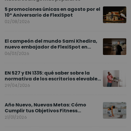
5 promociones únicas en agosto por el
10º Aniversario de FlexiSpot
02/08/2026
El campeón del mundo Sami Khedira,
nuevo embajador de FlexiSpot en
Europa
06/03/2026
EN 527 y EN 1335: qué saber sobre la
normativa de los escritorios elevables
y sillas ergonómicas
29/04/2026
Año Nuevo, Nuevas Metas: Cómo
Cumplir tus Objetivos Fitness
Entrenando en Casa
21/01/2026