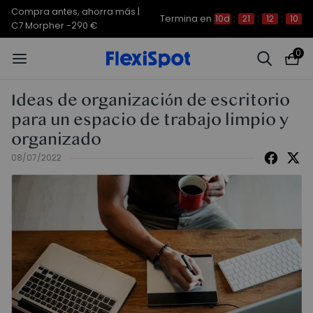
Compra antes, ahorra más | E7
Termina en
10d
:
21
:
12
:
09
Plus -200 €
0
Ideas de organización de escritorio
para un espacio de trabajo limpio y
organizado
08/07/2022