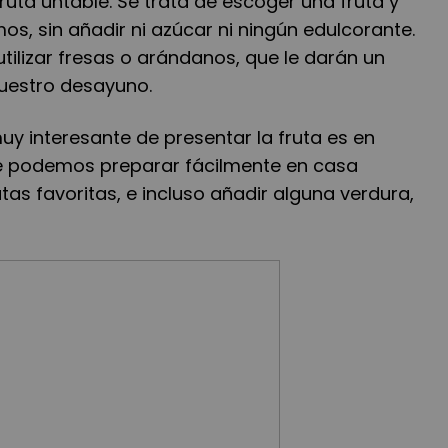
fruta untable. Se trata de escoger una fruta y
os, sin añadir ni azúcar ni ningún edulcorante.
ilizar fresas o arándanos, que le darán un
uestro desayuno.
y interesante de presentar la fruta es en
ue podemos preparar fácilmente en casa
as favoritas, e incluso añadir alguna verdura,