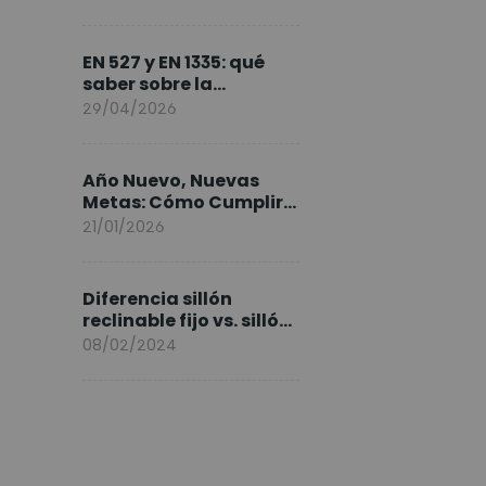
FlexiSpot en Europa
EN 527 y EN 1335: qué
saber sobre la
normativa de los
29/04/2026
escritorios elevables y
sillas ergonómicas
Año Nuevo, Nuevas
Metas: Cómo Cumplir
tus Objetivos Fitness
21/01/2026
Entrenando en Casa
Diferencia sillón
reclinable fijo vs. sillón
elevable
08/02/2024