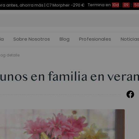
Termina en
pra antes, ahorra más | E7 Plus -200 €
10d
:
09
:
50
:
ía
Sobre Nosotros
Blog
Profesionales
Noticia
log detalle
unos en familia en vera