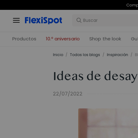
Com
Productos
10.º aniversario
Shop the look
Gu
Inicio
/
Todos los blogs
/
Inspiración
/
B
Ideas de desay
22/07/2022