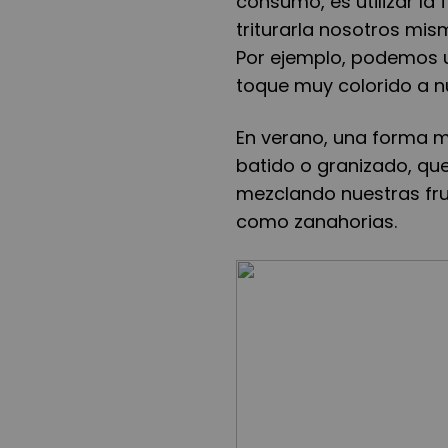
consumo, es utilizar la 
triturarla nosotros mism
Por ejemplo, podemos ut
toque muy colorido a n
En verano, una forma mu
batido o granizado, q
mezclando nuestras frut
como zanahorias.