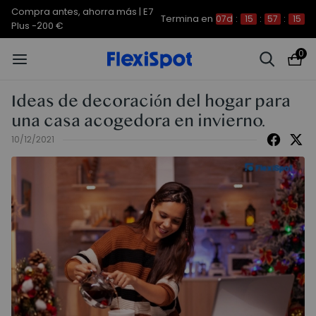
Compra antes, ahorra más | E7
Termina en
07d
:
15
:
57
:
14
Plus -200 €
0
Ideas de decoración del hogar para
una casa acogedora en invierno.
10/12/2021