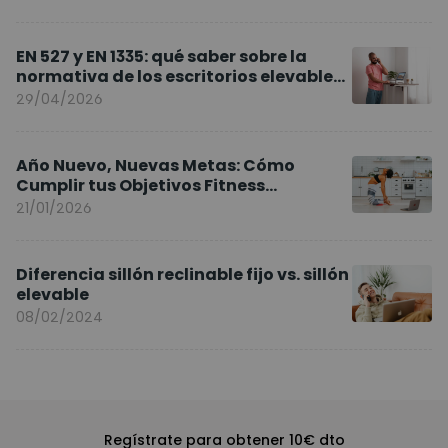
EN 527 y EN 1335: qué saber sobre la
normativa de los escritorios elevables
y sillas ergonómicas
29/04/2026
Año Nuevo, Nuevas Metas: Cómo
Cumplir tus Objetivos Fitness
Entrenando en Casa
21/01/2026
Diferencia sillón reclinable fijo vs. sillón
elevable
08/02/2024
Regístrate para obtener 10€ dto