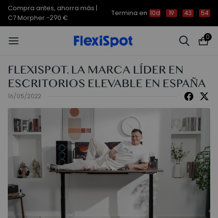
Compra antes, ahorra más | E7
Termina en
10d
:
19
:
43
:
53
Plus -200 €
0
FLEXISPOT. LA MARCA LÍDER EN
ESCRITORIOS ELEVABLE EN ESPAÑA
16/05/2022