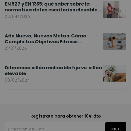
EN 527 y EN 1335: qué saber sobre la
normativa de los escritorios elevables
y sillas ergonómicas
29/04/2026
Año Nuevo, Nuevas Metas: Cómo
Cumplir tus Objetivos Fitness
Entrenando en Casa
21/01/2026
Diferencia sillón reclinable fijo vs. sillón
elevable
08/02/2024
Regístrate para obtener 10€ dto
UNETE