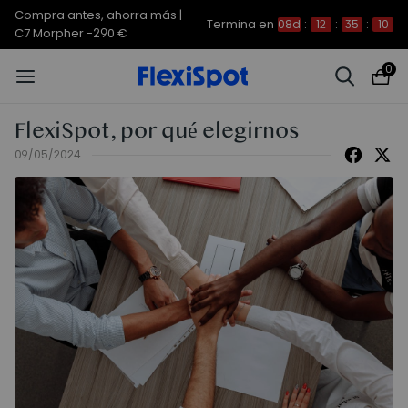
Compra antes, ahorra más |
Termina en
08d
:
12
:
35
:
10
C7 Morpher -290 €
0
FlexiSpot, por qué elegirnos
09/05/2024