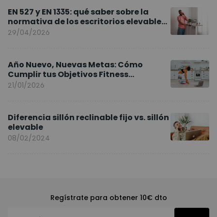
EN 527 y EN 1335: qué saber sobre la
normativa de los escritorios elevables
y sillas ergonómicas
29/04/2026
Año Nuevo, Nuevas Metas: Cómo
Cumplir tus Objetivos Fitness
Entrenando en Casa
21/01/2026
Diferencia sillón reclinable fijo vs. sillón
elevable
08/02/2024
Regístrate para obtener 10€ dto