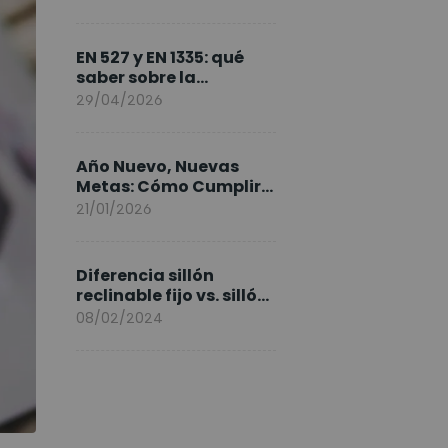
FlexiSpot en Europa
EN 527 y EN 1335: qué
saber sobre la
normativa de los
29/04/2026
escritorios elevables y
sillas ergonómicas
Año Nuevo, Nuevas
Metas: Cómo Cumplir
tus Objetivos Fitness
21/01/2026
Entrenando en Casa
Diferencia sillón
reclinable fijo vs. sillón
elevable
08/02/2024