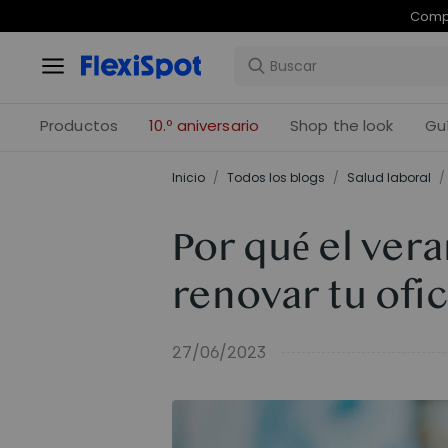
Com
Productos
10.º aniversario
Shop the look
Gu
Inicio
/
Todos los blogs
/
Salud laboral
/
Por qué el ver
renovar tu ofi
27/06/2023