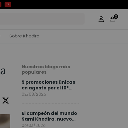
16
0
s
Sobre Khedira
Nuestros blogs más
ra
populares
5 promociones únicas
en agosto por el 10º
Aniversario de
02/08/2026
FlexiSpot
El campeón del mundo
Sami Khedira, nuevo
embajador de
06/03/2026