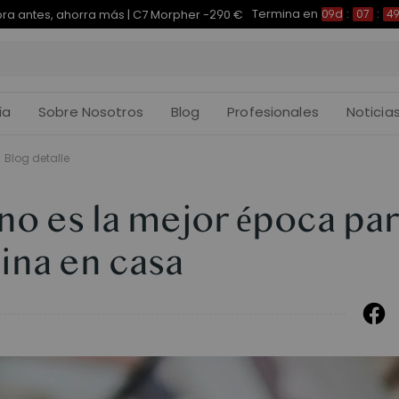
Termina en
pra antes, ahorra más | E7 Plus -200 €
09d
:
07
:
49
:
ía
Sobre Nosotros
Blog
Profesionales
Noticia
Blog detalle
ano es la mejor época pa
cina en casa