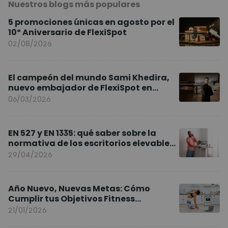
Nuestros blogs más populares
5 promociones únicas en agosto por el
10º Aniversario de FlexiSpot
02/08/2026
El campeón del mundo Sami Khedira,
nuevo embajador de FlexiSpot en
Europa
06/03/2026
EN 527 y EN 1335: qué saber sobre la
normativa de los escritorios elevables
y sillas ergonómicas
29/04/2026
Año Nuevo, Nuevas Metas: Cómo
Cumplir tus Objetivos Fitness
Entrenando en Casa
21/01/2026