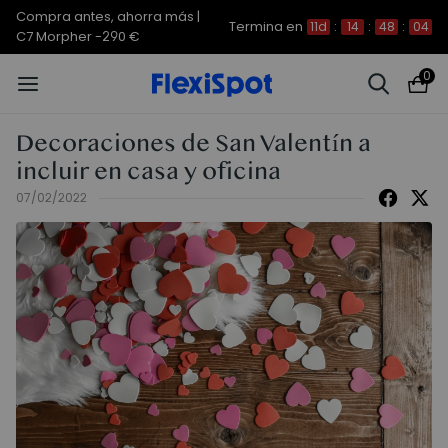
Compra antes, ahorra más |
Termina en
11d
:
14
:
48
:
03
C7 Morpher -290 €
0
Decoraciones de San Valentín a
incluir en casa y oficina
07/02/2022