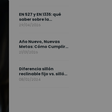
FlexiSpot en Europa
EN 527 y EN 1335: qué
saber sobre la
normativa de los
29/04/2026
escritorios elevables y
sillas ergonómicas
Año Nuevo, Nuevas
Metas: Cómo Cumplir
tus Objetivos Fitness
21/01/2026
Entrenando en Casa
Diferencia sillón
reclinable fijo vs. sillón
elevable
08/02/2024