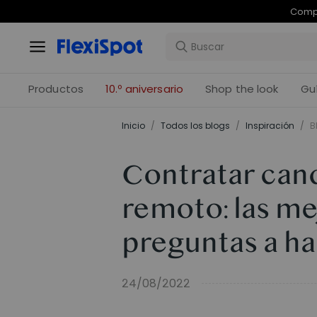
Com
Productos
10.º aniversario
Shop the look
Gu
Inicio
/
Todos los blogs
/
Inspiración
/
B
Contratar cand
remoto: las me
preguntas a ha
24/08/2022