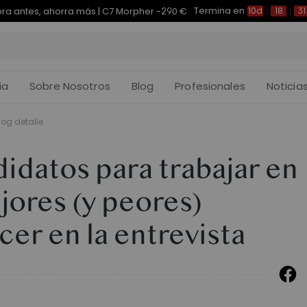
Termina en
pra antes, ahorra más | E7 Plus -200 €
10d
:
18
:
31
:
ía
Sobre Nosotros
Blog
Profesionales
Noticia
log detalle
idatos para trabajar en
jores (y peores)
cer en la entrevista