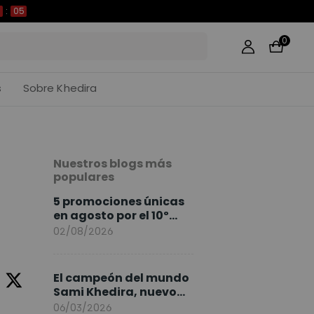
04
0
s
Sobre Khedira
Nuestros blogs más
populares
5 promociones únicas
en agosto por el 10º
Aniversario de
02/08/2026
FlexiSpot
El campeón del mundo
Sami Khedira, nuevo
embajador de
06/03/2026